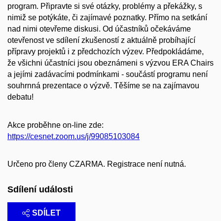
program. Připravte si své otázky, problémy a překážky, s
nimiž se potýkáte, či zajímavé poznatky. Přímo na setkání
nad nimi otevřeme diskusi. Od účastníků očekáváme
otevřenost ve sdílení zkušeností z aktuálně probíhající
přípravy projektů i z předchozích výzev. Předpokládáme,
že všichni účastníci jsou obeznámeni s výzvou ERA Chairs
a jejími zadávacími podmínkami - součástí programu není
souhrnná prezentace o výzvě. Těšíme se na zajímavou
debatu!
Akce proběhne on-line zde:
https://cesnet.zoom.us/j/99085103084
Určeno pro členy CZARMA. Registrace není nutná.
Sdílení události
SDÍLET