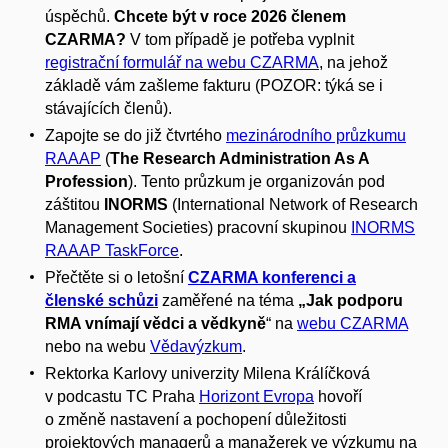
úspěchů.
Chcete být v roce 2026 členem
CZARMA?
V tom případě je potřeba vyplnit
registrační formulář na webu CZARMA
, na jehož
základě vám zašleme fakturu (POZOR: týká se i
stávajících členů).
Zapojte se do již čtvrtého
mezinárodního průzkumu
RAAAP
(
The Research Administration As A
Profession
). Tento průzkum je organizován pod
záštitou
INORMS
(International Network of Research
Management Societies) pracovní skupinou
INORMS
RAAAP TaskForce
.
Přečtěte si o letošní
CZARMA konferenci a
členské schůzi
zaměřené na téma
„Jak podporu
RMA vnímají vědci a vědkyně
“ na
webu CZARMA
nebo na webu
Vědavýzkum
.
Rektorka Karlovy univerzity Milena Králíčková
v podcastu TC Praha
Horizont Evropa
hovoří
o změně nastavení a pochopení důležitosti
projektových managerů a manažerek ve výzkumu na