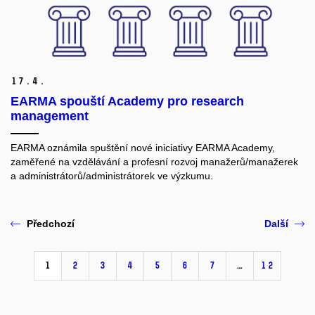
17.
4.
EARMA spouští Academy pro research
management
EARMA oznámila spuštění nové iniciativy EARMA Academy,
zaměřené na vzdělávání a profesní rozvoj manažerů/manažerek
a administrátorů/administrátorek ve výzkumu.
Předchozí
Další
1
2
3
4
5
6
7
…
12