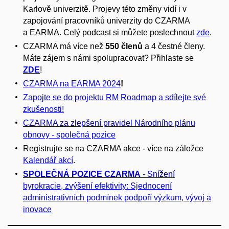
Karlově univerzitě. Projevy této změny vidí i v
zapojování pracovníků univerzity do CZARMA
a EARMA. Celý podcast si můžete poslechnout
zde
.
CZARMA má více než
550 členů
a 4 čestné členy.
Máte zájem s námi spolupracovat? Přihlaste se
ZDE
!
CZARMA na EARMA 2024
!
Zapojte se do projektu RM Roadmap a sdílejte své
zkušenosti!
CZARMA za zlepšení pravidel Národního plánu
obnovy - společná pozice
Registrujte se na CZARMA akce - více na záložce
Kalendář akcí
.
SPOLEČNÁ POZICE CZARMA
- Snížení
byrokracie, zvýšení efektivity: Sjednocení
administrativních podmínek podpoří výzkum, vývoj a
inovace