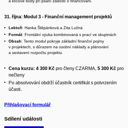
a klíčové body při psaní žádostí o financování.
31. října: Modul 3 - Finanční management projektů
Lektoři
: Hanka Štěpánková a Zita Lužná
Formát
: Frontální výuka kombinovaná s prací ve skupinách
Obsah
: Tento modul pokryje základní finanční pojmy
v projektech, s důrazem na osobní náklady a plánování
a sestavení rozpočtu projektu.
Cena kurzu:
4 300 Kč
pro členy CZARMA,
5 300 Kč
pro
nečleny
Po absolvování obdrží účastník certifikát s potvrzením
účasti.
Přihlašovací formulář
Sdílení události