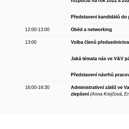
rozpočtu na rok 2022 a 20
Představeni kandidátů do
12:00-13:00
Oběd a networking
13:00
Volba členů předsednictv
Jaká témata nás ve V&V pá
Představení
návrhů
praco
16:00-16:30
Administrativní zátěž ve V
zlepšení
(Anna Krejčová, Ern