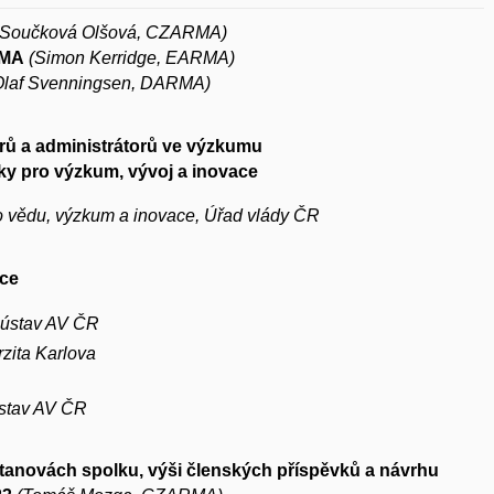
a Součková Olšová, CZARMA)
RMA
(Simon Kerridge, EARMA)
Olaf Svenningsen, DARMA)
rů a administrátorů ve výzkumu
iky pro výzkum, vývoj a inovace
 vědu, výzkum a inovace, Úřad vlády ČR
uce
í ústav AV ČR
rzita Karlova
ústav AV ČR
stanovách spolku, výši členských příspěvků a návrhu