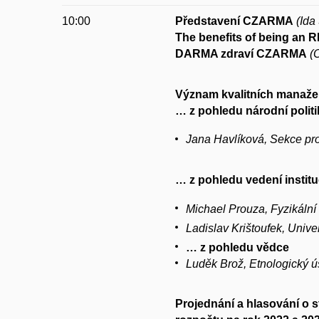
10:00
Představení CZARMA
(Id
The benefits of being an 
DARMA zdraví CZARMA
(
Význam kvalitních manaže
… z pohledu národní polit
Jana
Havlíková
,
Sekce pro
… z pohledu vedení instit
Michael Prouza, Fyzikáln
Ladislav Krištoufek, Unive
… z pohledu vědce
Luděk Brož, Etnologický 
Projednání a hlasování o 