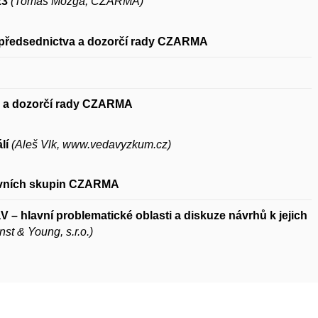
23
(Tomáš Mozga, CZARMA)
 předsednictva a dozorčí rady CZARMA
a a dozorčí rady CZARMA
lí
(Aleš Vlk, www.
vedavyzkum.cz)
vních skupin CZARMA
aV – hlavní problematické oblasti
a diskuze návrhů k jejich
st & Young, s.r.o.)