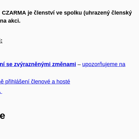
i CZARMA je členství ve spolku (uhrazený členský
na akci.
:
ní se zvýrazněnými změnami
–
upozorňujeme na
ě přihlášení členové a hosté
A
e