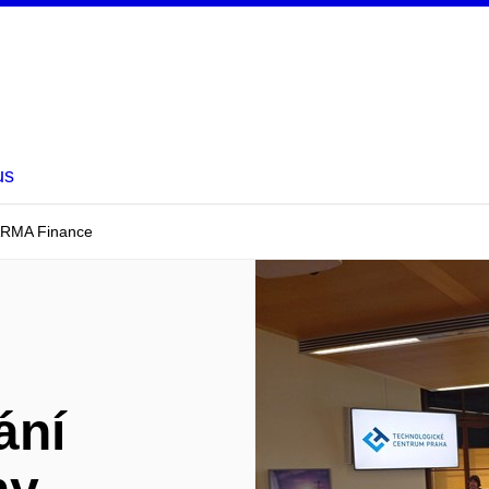
us
ZARMA Finance
ání