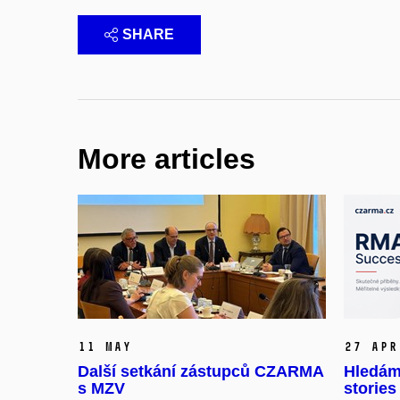
SHARE
More articles
11 May
27 Apr
Další setkání zástupců CZARMA
Hledám
s MZV
stories