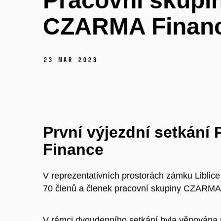
Pracovní skupi
CZARMA Finan
23 Mar 2023
První výjezdní setkán
Finance
V reprezentativních prostorách zámku Liblic
70 členů a členek pracovní skupiny CZARMA F
V rámci dvoudenního setkání byla věnována p