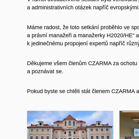
a administrativních otázek napříč evropskými
Máme radost, že toto setkání proběhlo ve sp
a právní manažeři a manažerky H2020/HE“ a
k jedinečnému propojení expertů napříč různ
Děkujeme všem členům CZARMA za ochotu sdí
a poznávat se.
Pokud byste se chtěli stát členem CZARMA a 