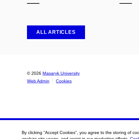
ALL ARTICLES
© 2026
Masaryk University
Web Admin
Cookies
By clicking “Accept Cookies”, you agree to the storing of co
analyze site usage, and assist in our marketing efforts.
Cook