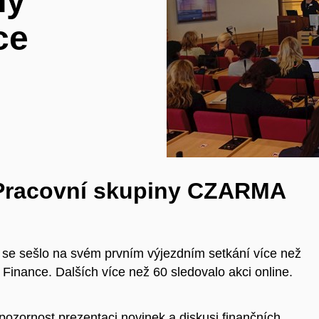
ny
ce
í Pracovní skupiny CZARMA
e se sešlo na svém prvním výjezdním setkání více než
inance. Dalších více než 60 sledovalo akci online.
ozornost prezentaci novinek a diskusi finančních