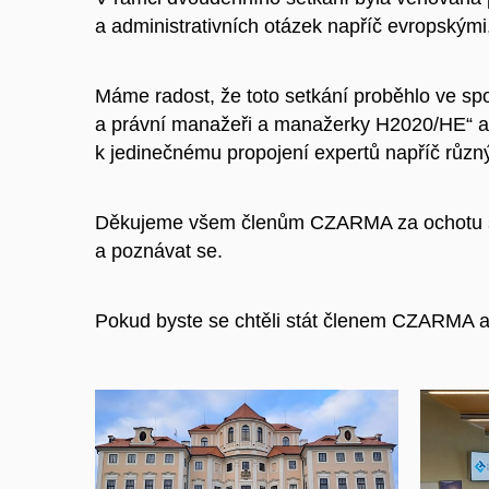
a administrativních otázek napříč evropskými
Máme radost, že toto setkání proběhlo ve sp
a právní manažeři a manažerky H2020/HE“ a
k jedinečnému propojení expertů napříč různ
Děkujeme všem členům CZARMA za ochotu sdí
a poznávat se.
Pokud byste se chtěli stát členem CZARMA a 