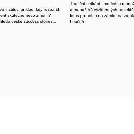
Tradiční setkání finančních mana
é instituci příklad, kdy research
a manažerů výzkumných projektů,
nt skutečně něco změnil?
letos proběhlo na zámku na zám
edá české success stories...
Loučeň.