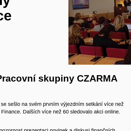
ny
ce
í Pracovní skupiny CZARMA
e se sešlo na svém prvním výjezdním setkání více než
inance. Dalších více než 60 sledovalo akci online.
ozornost prezentaci novinek a diskusi finančních