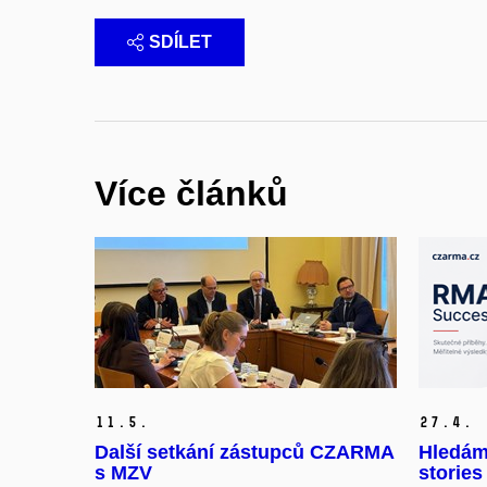
SDÍLET
Více článků
11.
5.
27.
4.
Další setkání zástupců CZARMA
Hledám
s MZV
stories