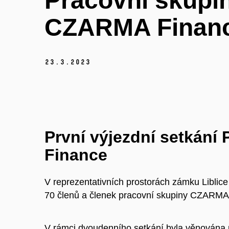
Pracovní skupi
CZARMA Finan
23.
3.
2023
První výjezdní setkán
Finance
V reprezentativních prostorách zámku Liblic
70 členů a členek pracovní skupiny CZARMA F
V rámci dvoudenního setkání byla věnována p