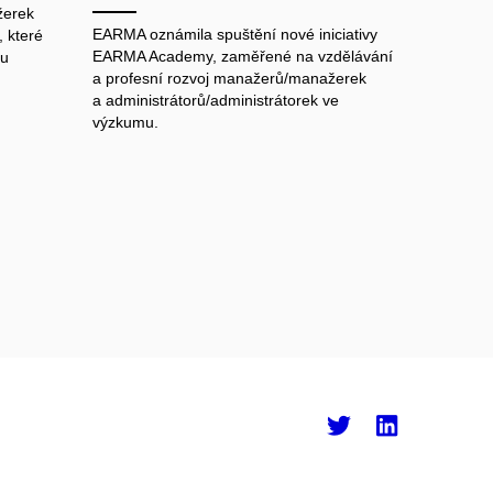
žerek
EARMA oznámila spuštění nové iniciativy
 které
EARMA Academy, zaměřené na vzdělávání
ku
a profesní rozvoj manažerů/manažerek
a administrátorů/administrátorek ve
výzkumu.
Twitter
Linke