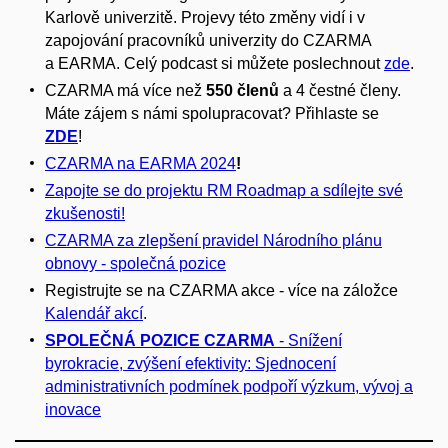
Karlově univerzitě. Projevy této změny vidí i v
zapojování pracovníků univerzity do CZARMA
a EARMA. Celý podcast si můžete poslechnout
zde
.
CZARMA má více než
550 členů
a 4 čestné členy.
Máte zájem s námi spolupracovat? Přihlaste se
ZDE
!
CZARMA na EARMA 2024
!
Zapojte se do projektu RM Roadmap a sdílejte své
zkušenosti!
CZARMA za zlepšení pravidel Národního plánu
obnovy - společná pozice
Registrujte se na CZARMA akce - více na záložce
Kalendář akcí
.
SPOLEČNÁ POZICE CZARMA
- Snížení
byrokracie, zvýšení efektivity: Sjednocení
administrativních podmínek podpoří výzkum, vývoj a
inovace