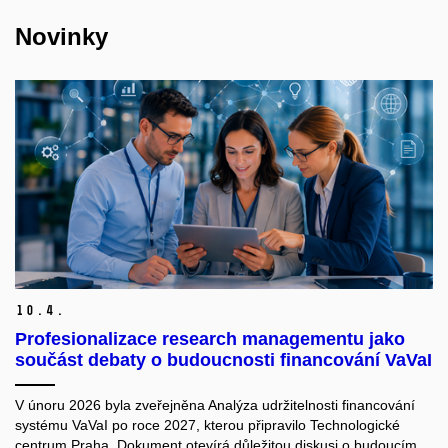
Novinky
10.
4.
Profesionalizace research managementu jako
součást debaty o budoucnosti financování VaVaI
V únoru 2026 byla zveřejněna Analýza udržitelnosti financování
systému VaVaI po roce 2027, kterou připravilo Technologické
centrum Praha. Dokument otevírá důležitou diskusi o budoucím