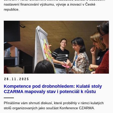
nastavení financování výzkumu, vývoje a inovací v České
republice.
26.
11.
2025
Kompetence pod drobnohledem: Kulaté stoly
CZARMA mapovaly stav i potenciál k růstu
Přinášíme vám shrnutí diskusí, které proběhly v rámci kulatých
stolů organizovaných jako součást Konference CZARMA.