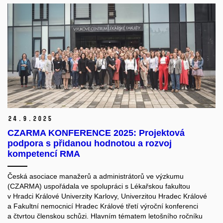
24.
9.
2025
CZARMA KONFERENCE 2025: Projektová
podpora s přidanou hodnotou a rozvoj
kompetencí RMA
Česká asociace manažerů a administrátorů ve výzkumu
(CZARMA) uspořádala ve spolupráci s Lékařskou fakultou
v Hradci Králové Univerzity Karlovy, Univerzitou Hradec Králové
a Fakultní nemocnicí Hradec Králové třetí výroční konferenci
a čtvrtou členskou schůzi. Hlavním tématem letošního ročníku