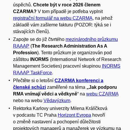
úspěchů.
Chcete být v roce 2026 členem
CZARMA?
V tom případě je potřeba vyplnit
registrační formulář na webu CZARMA
, na jehož
základě vám zašleme fakturu (POZOR: týká se i
stávajících členů).
Zapojte se do již čtvrtého
mezinárodního průzkumu
RAAAP
(
The Research Administration As A
Profession
). Tento průzkum je organizován pod
záštitou
INORMS
(International Network of Research
Management Societies) pracovní skupinou
INORMS
RAAAP TaskForce
.
Přečtěte si o letošní
CZARMA konferenci a
členské schůzi
zaměřené na téma
„Jak podporu
RMA vnímají vědci a vědkyně
“ na
webu CZARMA
nebo na webu
Vědavýzkum
.
Rektorka Karlovy univerzity Milena Králíčková
v podcastu TC Praha
Horizont Evropa
hovoří
o změně nastavení a pochopení důležitosti
projektových managerů a manažerek ve výzkumu na