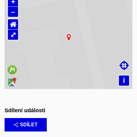
+
–
⌂
⤢
Načítám mapu…

i
Sdílení události
SDÍLET