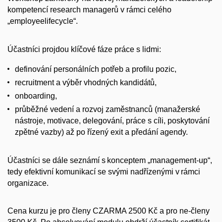
kompetencí
research
managerů v rámci celého
„
employee
lifecycle
“.
Účastníci projdou klíčové fáze práce s lidmi:
definování personálních potřeb a profilu pozic,
recruitment
a výběr vhodných kandidátů,
onboarding
,
průběžné vedení a rozvoj zaměstnanců (manažerské
nástroje, motivace, delegování, práce s cíli, poskytování
zpětné vazby) až po řízený exit a předání agendy.
Účastníci se dále seznámí s konceptem „management-up“,
tedy efektivní komunikací se svými nadřízenými v rámci
organizace.
Cena kurzu je pro členy CZARMA 2500 Kč a pro ne-členy