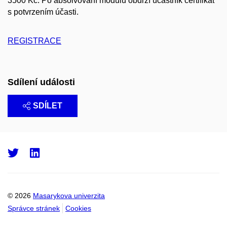
3500 Kč. Po absolvování modulu obdrží účastník certifikát
s potvrzením účasti.
REGISTRACE
Sdílení události
SDÍLET
Twitter
LinkedIn
© 2026
Masarykova univerzita
Správce stránek
Cookies