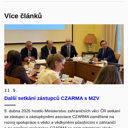
Více článků
11.
5.
Další setkání zástupců CZARMA s MZV
9. dubna 2026 hostilo Ministerstvo zahraničních věcí ČR setkání
se zástupci a zástupkyněmi asociace CZARMA zaměřené na
rozvoj spolupráce s vědci a vědkyněmi působícími v zahraničí
a na posílení spolupráce CZARMA se zastupitelskými úřady.