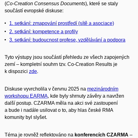
(
Co-Creation Consensus Documents
), které se staly
součástí evropské diskuse:
1. setkání: zmapování prostředí (sítě a asociace)
2. setkání: kompetence a profily
3. setkání: budoucnost profese, vzdělávání a podpora
Tyto výstupy jsou součástí přehledu ze všech zapojených
zemí – kompletní souhrn tzv. Co-Creation Results je
k dispozici
zde
.
Diskuse vyvrcholila v červnu 2025 na
mezinárodním
workshopu EARMA
, kde byly shrnuty závěry a navržen
další postup. CZARMA měla na akci své zastoupení
a bude i nadále usilovat o to, aby hlas české RMA
komunity byl slyšet.
Téma je rovněž reflektováno na
konferencích CZARMA
–