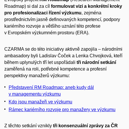
Roadmap) si dal za cíl
formulovat vizi a konkrétní kroky
pro profesionalizaci řízení výzkumu
, zejména
prostřednictvím jasně definovaných kompetencí, podpory
kariérního rozvoje a většího uznání této profese
v Evropském výzkumném prostoru (ERA).
CZARMA se do této iniciativy aktivně zapojila – národními
ambasadory byli Ladislav Čoček a Lenka Chvojková, kteří
během uplynulých tří let uspořádali
tři národní setkání
zaměřená na roli, potřebné kompetence a profesní
perspektivy manažerů výzkumu:
Představení RM Roadmap: aneb kudy dál
v managementu výzkumu
Kdo jsou manažeři ve výzkumu
Rámec kariérního rozvoje pro manažery ve výzkumu
Z těchto setkání vznikly
tři konsenzuální zprávy za ČR